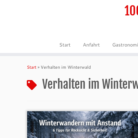
10
Start
Anfahrt
Gastronom
Zum
Inhalt
Start
»
Verhalten im Winterwald
springen
Verhalten im Winter