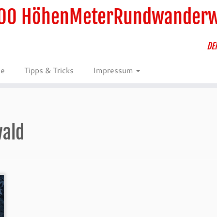
00 HöhenMeterRundwander
DE
ie
Tipps & Tricks
Impressum
wald