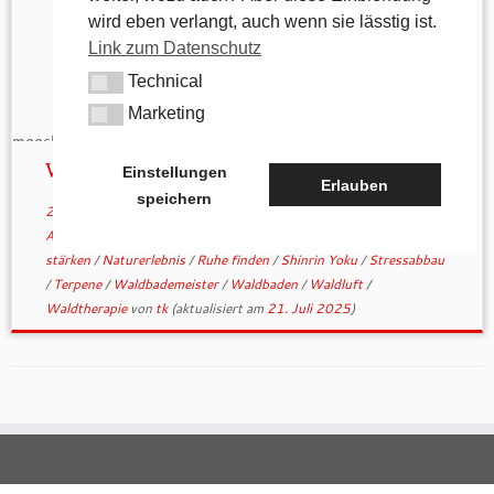
wird eben verlangt, auch wenn sie lässtig ist.
Link zum Datenschutz
Technical
Technical
Marketing
Marketing
Waldbaden 1.0
Einstellungen
Erlauben
speichern
28. Juli 2025
in
Allgemein
verschlagwortet
achtsames Leben
/
Achtsamkeit
/
Entschleunigung
/
Gesundheit
/
Immunsystem
stärken
/
Naturerlebnis
/
Ruhe finden
/
Shinrin Yoku
/
Stressabbau
/
Terpene
/
Waldbademeister
/
Waldbaden
/
Waldluft
/
Waldtherapie
von
tk
(aktualisiert am
21. Juli 2025
)