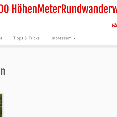
00 HöhenMeterRundwander
DE
ie
Tipps & Tricks
Impressum
nn