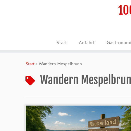
10
Start
Anfahrt
Gastronom
Zum
Inhalt
Start
»
Wandern Mespelbrunn
springen
Wandern Mespelbru