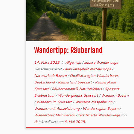
Wandertipp: Räuberland
14. März 2025
in
Allgemein
/
andere Wanderwege
verschlagwortet
Laubwaldgebiet Mitteleuropa
/
Natururlaub Bayern
/
Qualitätsregion Wanderbares
Deutschland
/
Räuberland Spessart
/
Räuberpfade
Spessart
/
Räuberromantik Naturerlebnis
/
Spessart
Erlebnistour
/
Wandergenuss Spessart
/
Wandern Bayern
/
Wandern im Spessart
/
Wandern Mespelbrunn
/
Wandern mit Auszeichnung
/
Wanderregion Bayern
/
Wandertour Mainviereck
/
zertifizierte Wanderwege
von
tk
(aktualisiert am
6. Mai 2025
)