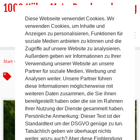
1000 HöhenMeterRundwanderweg
Diese Webseite verwendet Cookies. Wir
DER Rundwanderweg um Pommelsbrunn
verwenden Cookies, um Inhalte und
Anzeigen zu personalisieren, Funktionen für
soziale Medien anbieten zu können und die
Zugriffe auf unsere Website zu analysieren.
Zum
Außerdem geben wir Informationen zu Ihrer
Inhalt
Start
»
Wanderregion Bayern
Verwendung unserer Website an unsere
springen
Partner für soziale Medien, Werbung und
Wanderregion Bayern
Analysen weiter. Unsere Partner führen
diese Informationen möglicherweise mit
weiteren Daten zusammen, die Sie ihnen
bereitgestellt haben oder die sie im Rahmen
Ihrer Nutzung der Dienste gesammelt haben.
Persönliche Anmerkung: Dieser Text ist der
Standardtext um der DSGVO genüge zu tun.
Tatsächlich geben wir überhaupt nichts
weiter, wozu auch? Aber diese Einblendung