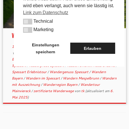
wird eben verlangt, auch wenn sie lässtig ist.
Link zum Datenschutz
Technical
Technical
Marketing
Marketing
Wandertipp: Räuberland
Einstellungen
14. März 2025
in
Allgemein
/
andere Wanderwege
Erlauben
speichern
verschlagwortet
Laubwaldgebiet Mitteleuropa
/
Natururlaub
Bayern
/
Qualitätsregion Wanderbares Deutschland
/
Räuberland
Spessart
/
Räuberpfade Spessart
/
Räuberromantik Naturerlebnis
/
Spessart Erlebnistour
/
Wandergenuss Spessart
/
Wandern
Bayern
/
Wandern im Spessart
/
Wandern Mespelbrunn
/
Wandern
mit Auszeichnung
/
Wanderregion Bayern
/
Wandertour
Mainviereck
/
zertifizierte Wanderwege
von
tk
(aktualisiert am
6.
Mai 2025
)