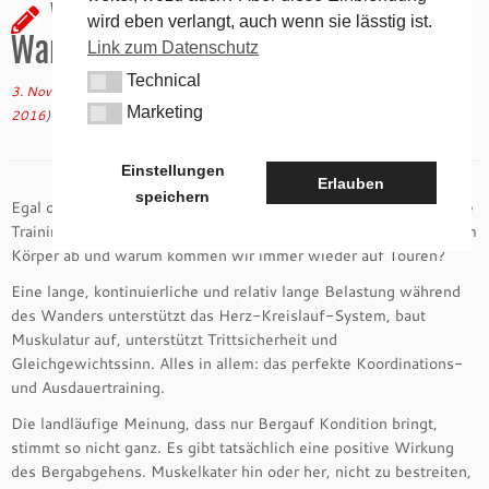
Warum kommen wir beim
wird eben verlangt, auch wenn sie lässtig ist.
Wandern so auf Touren?
Link zum Datenschutz
Technical
Technical
3. November 2016
in
Tipps & Tricks
von
tk
(aktualisiert am
24. November
Marketing
2016
)
Marketing
Einstellungen
Erlauben
speichern
Egal ob bergauf oder bergab: Wandern ist und bleibt das perfekte
Trainingsprogramm, von Kopf bis Fuß. Was spielt sich in unserem
Körper ab und warum kommen wir immer wieder auf Touren?
Eine lange, kontinuierliche und relativ lange Belastung während
des Wanders unterstützt das Herz-Kreislauf-System, baut
Muskulatur auf, unterstützt Trittsicherheit und
Gleichgewichtssinn. Alles in allem: das perfekte Koordinations-
und Ausdauertraining.
Die landläufige Meinung, dass nur Bergauf Kondition bringt,
stimmt so nicht ganz. Es gibt tatsächlich eine positive Wirkung
des Bergabgehens. Muskelkater hin oder her, nicht zu bestreiten,