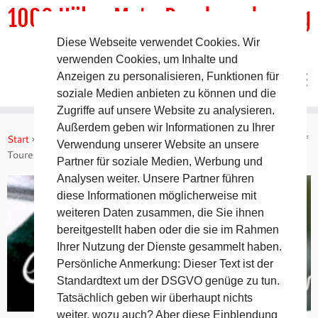
1000 HöhenMeterRundwanderweg
Diese Webseite verwendet Cookies. Wir
DER Rundwanderweg um Pommelsbrunn
verwenden Cookies, um Inhalte und
Anzeigen zu personalisieren, Funktionen für
soziale Medien anbieten zu können und die
Zugriffe auf unsere Website zu analysieren.
Zum
Außerdem geben wir Informationen zu Ihrer
Inhalt
Start
»
Tipps & Tricks
»
Warum kommen wir beim Wandern so auf
Verwendung unserer Website an unsere
springen
Touren?
Partner für soziale Medien, Werbung und
Analysen weiter. Unsere Partner führen
diese Informationen möglicherweise mit
weiteren Daten zusammen, die Sie ihnen
bereitgestellt haben oder die sie im Rahmen
Ihrer Nutzung der Dienste gesammelt haben.
Persönliche Anmerkung: Dieser Text ist der
Standardtext um der DSGVO genüge zu tun.
Tatsächlich geben wir überhaupt nichts
weiter, wozu auch? Aber diese Einblendung