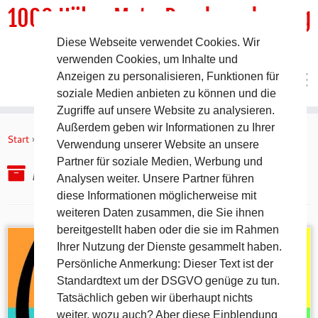
1000 HöhenMeterRundwanderweg
Diese Webseite verwendet Cookies. Wir
DER Rundwanderweg um Pommelsbrunn
verwenden Cookies, um Inhalte und
Anzeigen zu personalisieren, Funktionen für
soziale Medien anbieten zu können und die
Zugriffe auf unsere Website zu analysieren.
Zum
Außerdem geben wir Informationen zu Ihrer
Inhalt
Start
»
2016
»
März
»
9.
Verwendung unserer Website an unsere
springen
Partner für soziale Medien, Werbung und
Archiv für den Tag:
9. März 2016
Analysen weiter. Unsere Partner führen
diese Informationen möglicherweise mit
weiteren Daten zusammen, die Sie ihnen
bereitgestellt haben oder die sie im Rahmen
Ihrer Nutzung der Dienste gesammelt haben.
Persönliche Anmerkung: Dieser Text ist der
Standardtext um der DSGVO genüge zu tun.
Tatsächlich geben wir überhaupt nichts
weiter, wozu auch? Aber diese Einblendung