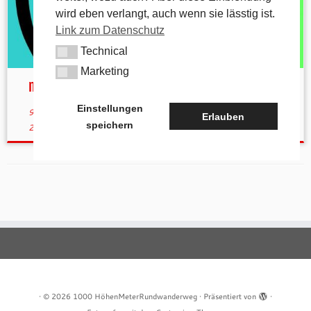
wird eben verlangt, auch wenn sie lässtig ist.
Link zum Datenschutz
Technical
Technical
Marketing
Marketing
mehr Geocache auf dem 1000hmr.de
Einstellungen
9. März 2016
in
Aktuelles
von
tk
(aktualisiert am
12. Oktober
Erlauben
speichern
2022
)
·
© 2026
1000 HöhenMeterRundwanderweg
·
Präsentiert von
·