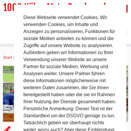
1000 HöhenMeterRundwanderweg
Diese Webseite verwendet Cookies. Wir
DER Rundwanderweg um Pommelsbrunn
verwenden Cookies, um Inhalte und
Anzeigen zu personalisieren, Funktionen für
soziale Medien anbieten zu können und die
Zugriffe auf unsere Website zu analysieren.
Zum
Außerdem geben wir Informationen zu Ihrer
Inhalt
Start
»
Aktuelles
»
Biergarten-Saison in Hubmersberg
Verwendung unserer Website an unsere
springen
Partner für soziale Medien, Werbung und
Analysen weiter. Unsere Partner führen
diese Informationen möglicherweise mit
weiteren Daten zusammen, die Sie ihnen
bereitgestellt haben oder die sie im Rahmen
Ihrer Nutzung der Dienste gesammelt haben.
Persönliche Anmerkung: Dieser Text ist der
Standardtext um der DSGVO genüge zu tun.
Tatsächlich geben wir überhaupt nichts
Biergarten-Saison in
weiter, wozu auch? Aber diese Einblendung