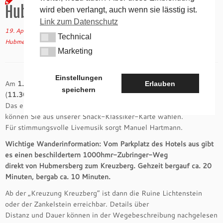
Hubmersberg
wird eben verlangt, auch wenn sie lässtig ist.
Link zum Datenschutz
19. April 2023
in
Aktuelles
verschlagwortet
Biergarten
/
Hotel
/
Technical
Technical
Hubmersberg
/
Lindenhof
von
tk
(aktualisiert am
19. April 2023
)
Marketing
Marketing
Einstellungen
Am
1. Mai 2023
wird die Biergartensaison offiziell eröffnet mit
Erlauben
speichern
(
11.30 Uhr
) Fassanstich, Livemusik und kleiner Klassiker-Karte.
Das erste Bier vom Fass ist gratis, solange das Fass reicht! Dazu
können Sie aus unserer Snack-Klassiker-Karte wählen.
Für stimmungsvolle Livemusik sorgt Manuel Hartmann.
Wichtige Wanderinformation: Vom Parkplatz des Hotels aus gibt
es einen beschildertern 1000hmr-Zubringer-Weg
direkt von Hubmersberg zum Kreuzberg. Gehzeit bergauf ca. 20
Minuten, bergab ca. 10 Minuten.
Ab der „Kreuzung Kreuzberg“ ist dann die Ruine Lichtenstein
oder der Zankelstein erreichbar. Details über
Distanz und Dauer können in der Wegebeschreibung nachgelesen