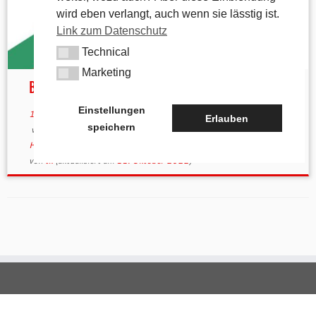
wird eben verlangt, auch wenn sie lässtig ist.
Link zum Datenschutz
Technical
Technical
Marketing
Marketing
Birglandtrail – Wegebeschreibung und Karte
Einstellungen
14. März 2022
in
Kartenmaterial
/
Wegbeschreibung
Erlauben
speichern
verschlagwortet
Birglandtrail
/
Eckeltshof
/
Hartmannshof
/
Haunritz
/
Lichtenegg
/
Poppberg
/
VAG
/
Verkehrsverbund
/
VGN
von
tk
(aktualisiert am
11. Oktober 2022
)