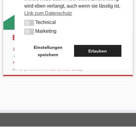
wird eben verlangt, auch wenn sie lässtig ist.
Link zum Datenschutz
Technical
Technical
Marketing
Marketing
Birglandtrail – Wegebeschreibung und Karte
Einstellungen
14. März 2022
in
Kartenmaterial
/
Wegbeschreibung
Erlauben
speichern
verschlagwortet
Birglandtrail
/
Eckeltshof
/
Hartmannshof
/
Haunritz
/
Lichtenegg
/
Poppberg
/
VAG
/
Verkehrsverbund
/
VGN
von
tk
(aktualisiert am
11. Oktober 2022
)