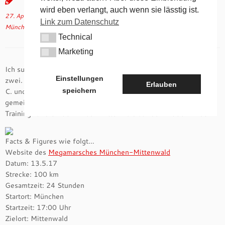
wird eben verlangt, auch wenn sie lässtig ist.
27. April 2017
in
Aktuelles
verschlagwortet
Megamarsch
/
Mittenwald
/
Link zum Datenschutz
München
von
tk
(aktualisiert am
4. Mai 2017
)
Technical
Technical
Marketing
Marketing
Ich suche noch wagemutige Mitwanderer. Wir sind schon zu
Einstellungen
zwei. Wer hat Lust und Laune, traut sich das zu und kommt mit.
Erlauben
speichern
C. und ich haben diese Distanz auch noch nicht an einem Stück
gemeistert, deshalb auch das seit 15. Januar 17 gestartete
Training für die 100km nach Mittenwald auf dem 1000hmr.de
Facts & Figures wie folgt…
Website des
Megamarsches München-Mittenwald
Datum: 13.5.17
Strecke: 100 km
Gesamtzeit: 24 Stunden
Startort: München
Startzeit: 17:00 Uhr
Zielort: Mittenwald