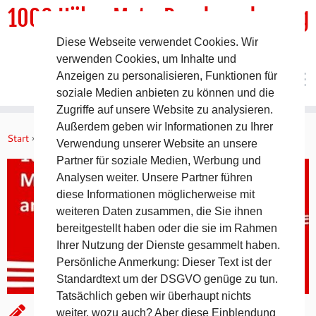
1000 HöhenMeterRundwanderweg
Diese Webseite verwendet Cookies. Wir
DER Rundwanderweg um Pommelsbrunn
verwenden Cookies, um Inhalte und
Anzeigen zu personalisieren, Funktionen für
soziale Medien anbieten zu können und die
Zugriffe auf unsere Website zu analysieren.
Zum
Außerdem geben wir Informationen zu Ihrer
Inhalt
Start
»
Aktuelles
»
München-Mittenwald – 13.5.17
Verwendung unserer Website an unsere
springen
Partner für soziale Medien, Werbung und
Analysen weiter. Unsere Partner führen
diese Informationen möglicherweise mit
weiteren Daten zusammen, die Sie ihnen
bereitgestellt haben oder die sie im Rahmen
Ihrer Nutzung der Dienste gesammelt haben.
Persönliche Anmerkung: Dieser Text ist der
Standardtext um der DSGVO genüge zu tun.
Tatsächlich geben wir überhaupt nichts
München-Mittenwald – 13.5.17
weiter, wozu auch? Aber diese Einblendung