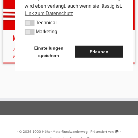
wird eben verlangt, auch wenn sie lässtig ist.
Link zum Datenschutz
Technical
Technical
Marketing
Marketing
München-Mittenwald – 13.5.17
Einstellungen
27. April 2017
in
Aktuelles
verschlagwortet
Megamarsch
/
Erlauben
speichern
Mittenwald
/
München
von
tk
(aktualisiert am
4. Mai 2017
)
·
© 2026
1000 HöhenMeterRundwanderweg
·
Präsentiert von
·