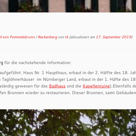
il von Pommelsbrunn
/
Reckenberg
von
tk
(aktualisiert am
17. September 2019
)
rg
für die nachstehende Information:
aufgeführt. Haus Nr. 1 Haupthaus, erbaut in der 2. Hälfte des 18. J
 Taglöhnerhäuser im Nürnberger Land, erbaut in der 1. Häfte des 18. 
ständig gewesen für das
Badhaus
und die
Kapellenruine
).Ebenfalls d
n Brunnen wieder zu restaurieren. Dieser Brunnen, samt Gebäuden 