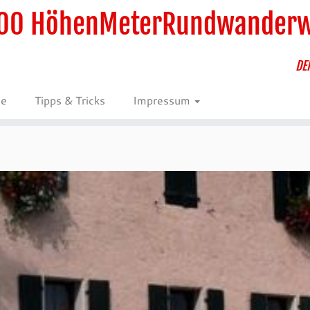
00 HöhenMeterRundwander
DE
ie
Tipps & Tricks
Impressum