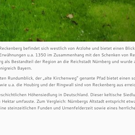
eckenberg befindet sich westlich von Arzlohe und bietet einen Bli
en Erwähnungen u.a. 1350 im Zusammenhang mit den Schenken von R
rg als Bestandteil der Region an die Reichstadt Nürnberg und wurde
nigreich Bayern.
ten Rundumblick, der „alte Kirchenweg“ genante Pfad bietet einen
 u.a. die Houbirg und der Ringwall sind von Reckenberg aus erreic
eschichtlichen Höhensiedlung in Deutschland. Dieser keltische Siedl
 Hektar umfasste. Zum Vergleich: Nürnbergs Altstadt entspricht et
seine steinzeitlichen Funden und Urnenfelderzeit sowie eines herrli