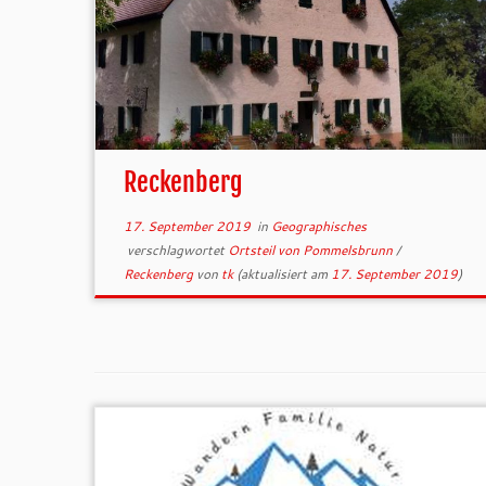
Reckenberg
17. September 2019
in
Geographisches
verschlagwortet
Ortsteil von Pommelsbrunn
/
Reckenberg
von
tk
(aktualisiert am
17. September 2019
)