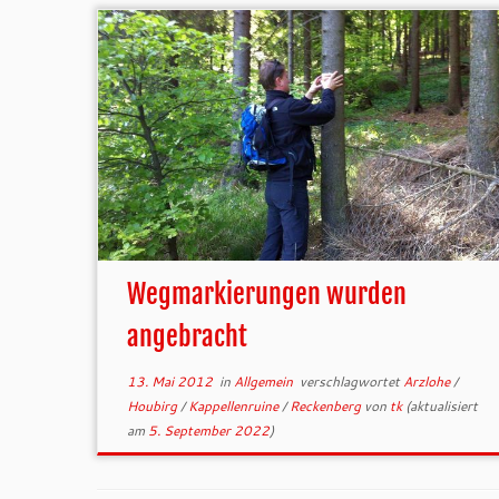
Wegmarkierungen wurden
angebracht
13. Mai 2012
in
Allgemein
verschlagwortet
Arzlohe
/
Houbirg
/
Kappellenruine
/
Reckenberg
von
tk
(aktualisiert
am
5. September 2022
)