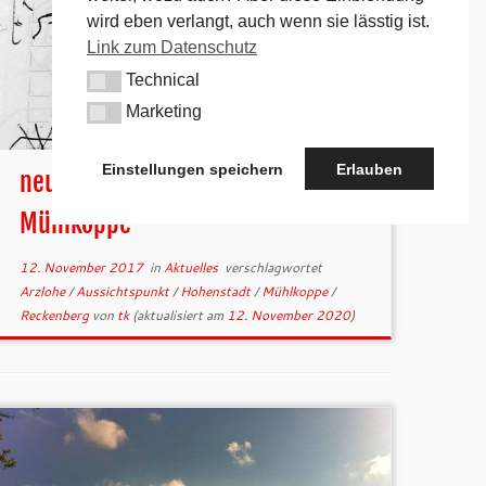
wird eben verlangt, auch wenn sie lässtig ist.
Link zum Datenschutz
Technical
Technical
Marketing
Marketing
Einstellungen speichern
Erlauben
neue Gipfelbucheinträge von der
Mühlkoppe
12. November 2017
in
Aktuelles
verschlagwortet
Arzlohe
/
Aussichtspunkt
/
Hohenstadt
/
Mühlkoppe
/
Reckenberg
von
tk
(aktualisiert am
12. November 2020
)