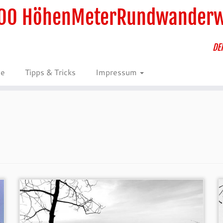
00 HöhenMeterRundwander
DE
ie
Tipps & Tricks
Impressum