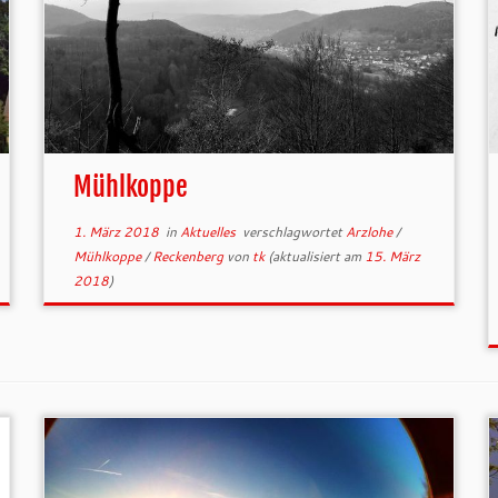
Mühlkoppe
1. März 2018
in
Aktuelles
verschlagwortet
Arzlohe
/
Mühlkoppe
/
Reckenberg
von
tk
(aktualisiert am
15. März
2018
)