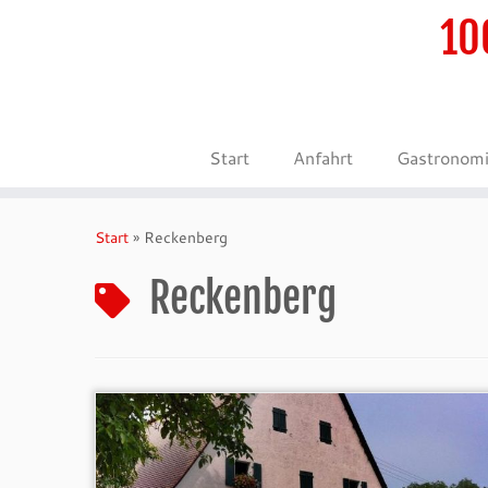
10
Start
Anfahrt
Gastronom
Zum
Inhalt
Start
»
Reckenberg
springen
Reckenberg