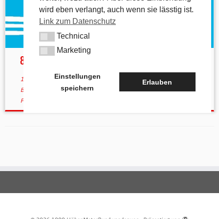
wird eben verlangt, auch wenn sie lässtig ist.
Link zum Datenschutz
Technical
Technical
Marketing
Marketing
800hmr ist verlegt
Einstellungen
10. März 2023
in
800hmr
/
Aktuelles
verschlagwortet
2028
/
Erlauben
speichern
Baumaßnahmen
/
Deckersberg
/
Fertigstellung
/
Happurg
/
Pumpspeicherkraftwerk
von
tk
(aktualisiert am
6. Mai 2025
)