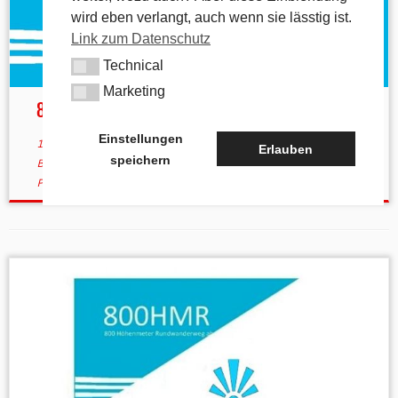
wird eben verlangt, auch wenn sie lässtig ist.
Link zum Datenschutz
Technical
Technical
Marketing
Marketing
800hmr ist verlegt
Einstellungen
10. März 2023
in
800hmr
/
Aktuelles
verschlagwortet
2028
/
Erlauben
speichern
Baumaßnahmen
/
Deckersberg
/
Fertigstellung
/
Happurg
/
Pumpspeicherkraftwerk
von
tk
(aktualisiert am
6. Mai 2025
)