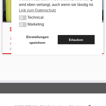
wird eben verlangt, auch wenn sie lässtig ist.
Link zum Datenschutz
Technical
Technical
Marketing
Marketing
So lange lebt der Abfall weiter
Einstellungen
28. April 2023
in
Aktuelles
verschlagwortet
Abfall
/
Erlauben
speichern
Hundekotbeutel
/
Müll
/
Mülltonnen
/
Verrottungszeiten
von
tk
(aktualisiert am
28. April 2023
)