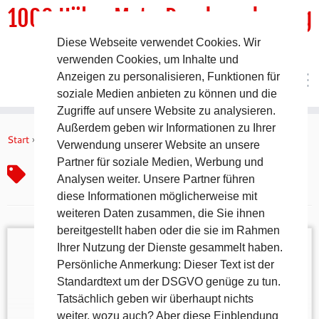
1000 HöhenMeterRundwanderweg
Diese Webseite verwendet Cookies. Wir
DER Rundwanderweg um Pommelsbrunn
verwenden Cookies, um Inhalte und
Anzeigen zu personalisieren, Funktionen für
soziale Medien anbieten zu können und die
Zugriffe auf unsere Website zu analysieren.
Zum
Außerdem geben wir Informationen zu Ihrer
Inhalt
Start
»
Altsteinzeit Funde
Verwendung unserer Website an unsere
springen
Partner für soziale Medien, Werbung und
Altsteinzeit Funde
Analysen weiter. Unsere Partner führen
diese Informationen möglicherweise mit
weiteren Daten zusammen, die Sie ihnen
bereitgestellt haben oder die sie im Rahmen
Ihrer Nutzung der Dienste gesammelt haben.
Persönliche Anmerkung: Dieser Text ist der
Standardtext um der DSGVO genüge zu tun.
Urzeit zum Anfassen – Das Vorgeschichtsmuseum
Tatsächlich geben wir überhaupt nichts
im Bahnhof Hartmannshof Wenige Schritte vom
weiter, wozu auch? Aber diese Einblendung
Wanderweg entfernt und trotzdem eine Reise durch