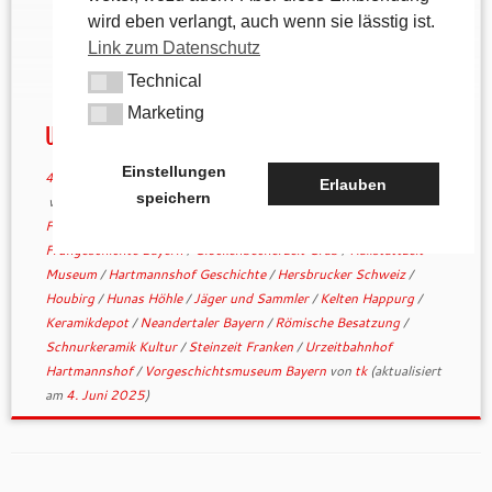
Jahrtausende: Das Vorgeschichtsmuseum im
wird eben verlangt, auch wenn sie lässtig ist.
Urzeitbahnhof Hartmannshof ist ein echtes Juwel
Link zum Datenschutz
für alle, die beim Wandern auch gern in die Tiefe
Technical
der Geschichte blicken. Hier begegnet man nicht nur
Technical
Mammuts und Höhlenbären […]
Marketing
Marketing
Urzeitbahnhof Hartmannshof
Einstellungen
4. Juni 2024
in
andere Wanderwege
/
Geschichtliches
Erlauben
speichern
verschlagwortet
Altsteinzeit Funde
/
archäologische Region
Franken
/
Bronzewerkstatt Zant
/
Bronzezeit Mittelfranken
/
Frühgeschichte Bayern
/
Glockenbecherzeit Grab
/
Hallstattzeit
Museum
/
Hartmannshof Geschichte
/
Hersbrucker Schweiz
/
Houbirg
/
Hunas Höhle
/
Jäger und Sammler
/
Kelten Happurg
/
Keramikdepot
/
Neandertaler Bayern
/
Römische Besatzung
/
Schnurkeramik Kultur
/
Steinzeit Franken
/
Urzeitbahnhof
Hartmannshof
/
Vorgeschichtsmuseum Bayern
von
tk
(aktualisiert
am
4. Juni 2025
)