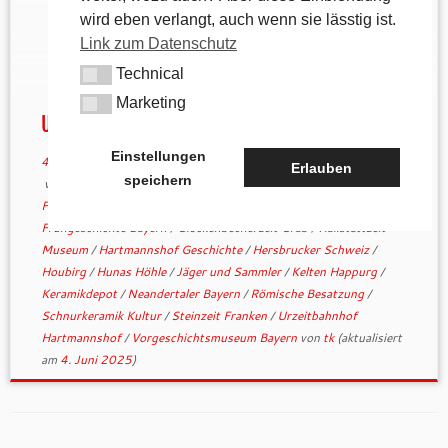
Jahrtausende: Das Vorgeschichtsmuseum im
wird eben verlangt, auch wenn sie lässtig ist.
Urzeitbahnhof Hartmannshof ist ein echtes Juwel
Link zum Datenschutz
für alle, die beim Wandern auch gern in die Tiefe
Technical
der Geschichte blicken. Hier begegnet man nicht nur
Technical
Mammuts und Höhlenbären […]
Marketing
Marketing
Urzeitbahnhof Hartmannshof
Einstellungen
4. Juni 2024
in
andere Wanderwege
/
Geschichtliches
Erlauben
speichern
verschlagwortet
Altsteinzeit Funde
/
archäologische Region
Franken
/
Bronzewerkstatt Zant
/
Bronzezeit Mittelfranken
/
Frühgeschichte Bayern
/
Glockenbecherzeit Grab
/
Hallstattzeit
Museum
/
Hartmannshof Geschichte
/
Hersbrucker Schweiz
/
Houbirg
/
Hunas Höhle
/
Jäger und Sammler
/
Kelten Happurg
/
Keramikdepot
/
Neandertaler Bayern
/
Römische Besatzung
/
Schnurkeramik Kultur
/
Steinzeit Franken
/
Urzeitbahnhof
Hartmannshof
/
Vorgeschichtsmuseum Bayern
von
tk
(aktualisiert
am
4. Juni 2025
)