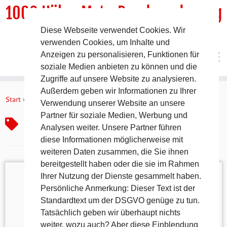
1000 HöhenMeterRundwanderweg
Diese Webseite verwendet Cookies. Wir
DER Rundwanderweg um Pommelsbrunn
verwenden Cookies, um Inhalte und
Anzeigen zu personalisieren, Funktionen für
soziale Medien anbieten zu können und die
Zugriffe auf unsere Website zu analysieren.
Zum
Außerdem geben wir Informationen zu Ihrer
Inhalt
Start
»
Hallstattzeit Museum
Verwendung unserer Website an unsere
springen
Partner für soziale Medien, Werbung und
Hallstattzeit Museum
Analysen weiter. Unsere Partner führen
diese Informationen möglicherweise mit
weiteren Daten zusammen, die Sie ihnen
bereitgestellt haben oder die sie im Rahmen
Ihrer Nutzung der Dienste gesammelt haben.
Persönliche Anmerkung: Dieser Text ist der
Standardtext um der DSGVO genüge zu tun.
Urzeit zum Anfassen – Das Vorgeschichtsmuseum
Tatsächlich geben wir überhaupt nichts
im Bahnhof Hartmannshof Wenige Schritte vom
weiter, wozu auch? Aber diese Einblendung
Wanderweg entfernt und trotzdem eine Reise durch