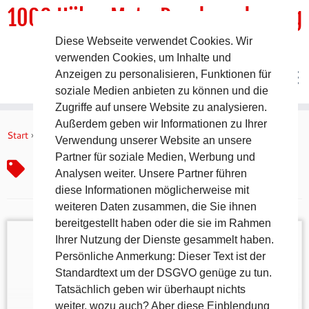
1000 HöhenMeterRundwanderweg
Diese Webseite verwendet Cookies. Wir
DER Rundwanderweg um Pommelsbrunn
verwenden Cookies, um Inhalte und
Anzeigen zu personalisieren, Funktionen für
soziale Medien anbieten zu können und die
Zugriffe auf unsere Website zu analysieren.
Zum
Außerdem geben wir Informationen zu Ihrer
Inhalt
Start
»
Keramikdepot
Verwendung unserer Website an unsere
springen
Partner für soziale Medien, Werbung und
Keramikdepot
Analysen weiter. Unsere Partner führen
diese Informationen möglicherweise mit
weiteren Daten zusammen, die Sie ihnen
bereitgestellt haben oder die sie im Rahmen
Ihrer Nutzung der Dienste gesammelt haben.
Persönliche Anmerkung: Dieser Text ist der
Standardtext um der DSGVO genüge zu tun.
Urzeit zum Anfassen – Das Vorgeschichtsmuseum
Tatsächlich geben wir überhaupt nichts
im Bahnhof Hartmannshof Wenige Schritte vom
weiter, wozu auch? Aber diese Einblendung
Wanderweg entfernt und trotzdem eine Reise durch