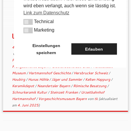
Jahrtausende: Das Vorgeschichtsmuseum im
wird eben verlangt, auch wenn sie lässtig ist.
Urzeitbahnhof Hartmannshof ist ein echtes Juwel
Link zum Datenschutz
für alle, die beim Wandern auch gern in die Tiefe
Technical
der Geschichte blicken. Hier begegnet man nicht nur
Technical
Mammuts und Höhlenbären […]
Marketing
Marketing
Urzeitbahnhof Hartmannshof
Einstellungen
4. Juni 2024
in
andere Wanderwege
/
Geschichtliches
Erlauben
speichern
verschlagwortet
Altsteinzeit Funde
/
archäologische Region
Franken
/
Bronzewerkstatt Zant
/
Bronzezeit Mittelfranken
/
Frühgeschichte Bayern
/
Glockenbecherzeit Grab
/
Hallstattzeit
Museum
/
Hartmannshof Geschichte
/
Hersbrucker Schweiz
/
Houbirg
/
Hunas Höhle
/
Jäger und Sammler
/
Kelten Happurg
/
Keramikdepot
/
Neandertaler Bayern
/
Römische Besatzung
/
Schnurkeramik Kultur
/
Steinzeit Franken
/
Urzeitbahnhof
Hartmannshof
/
Vorgeschichtsmuseum Bayern
von
tk
(aktualisiert
am
4. Juni 2025
)