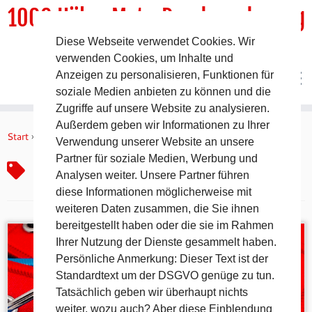
1000 HöhenMeterRundwanderweg
Diese Webseite verwendet Cookies. Wir
DER Rundwanderweg um Pommelsbrunn
verwenden Cookies, um Inhalte und
Anzeigen zu personalisieren, Funktionen für
soziale Medien anbieten zu können und die
Zugriffe auf unsere Website zu analysieren.
Zum
Außerdem geben wir Informationen zu Ihrer
Inhalt
Start
»
Bergsport Accessoire
Verwendung unserer Website an unsere
springen
Partner für soziale Medien, Werbung und
Bergsport Accessoire
Analysen weiter. Unsere Partner führen
diese Informationen möglicherweise mit
weiteren Daten zusammen, die Sie ihnen
bereitgestellt haben oder die sie im Rahmen
Ihrer Nutzung der Dienste gesammelt haben.
Persönliche Anmerkung: Dieser Text ist der
Standardtext um der DSGVO genüge zu tun.
Tatsächlich geben wir überhaupt nichts
weiter, wozu auch? Aber diese Einblendung