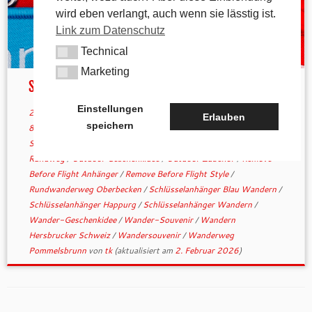
wird eben verlangt, auch wenn sie lässtig ist.
Link zum Datenschutz
Technical
Technical
Marketing
Marketing
Sie sind da!
Einstellungen
27. Januar 2026
in
Allgemein
verschlagwortet
1000hmr.de
/
Erlauben
speichern
800hmr Wanderweg
/
Bergsport Accessoire
/
Gewebter
Schlüsselanhänger
/
Happurger Stausee Tour
/
Höhenmeter
Rundweg
/
Outdoor Geschenkidee
/
Outdoor Zubehör
/
Remove
Before Flight Anhänger
/
Remove Before Flight Style
/
Rundwanderweg Oberbecken
/
Schlüsselanhänger Blau Wandern
/
Schlüsselanhänger Happurg
/
Schlüsselanhänger Wandern
/
Wander-Geschenkidee
/
Wander-Souvenir
/
Wandern
Hersbrucker Schweiz
/
Wandersouvenir
/
Wanderweg
Pommelsbrunn
von
tk
(aktualisiert am
2. Februar 2026
)