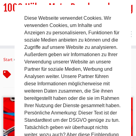
1000 HöhenMeterRundwanderweg
Diese Webseite verwendet Cookies. Wir
DER Rundwanderweg um Pommelsbrunn
verwenden Cookies, um Inhalte und
Anzeigen zu personalisieren, Funktionen für
soziale Medien anbieten zu können und die
Zugriffe auf unsere Website zu analysieren.
Zum
Außerdem geben wir Informationen zu Ihrer
Inhalt
Start
»
Gewebter Schlüsselanhänger
Verwendung unserer Website an unsere
springen
Partner für soziale Medien, Werbung und
Gewebter Schlüsselanhänger
Analysen weiter. Unsere Partner führen
diese Informationen möglicherweise mit
weiteren Daten zusammen, die Sie ihnen
bereitgestellt haben oder die sie im Rahmen
Ihrer Nutzung der Dienste gesammelt haben.
Persönliche Anmerkung: Dieser Text ist der
Standardtext um der DSGVO genüge zu tun.
Tatsächlich geben wir überhaupt nichts
weiter, wozu auch? Aber diese Einblendung