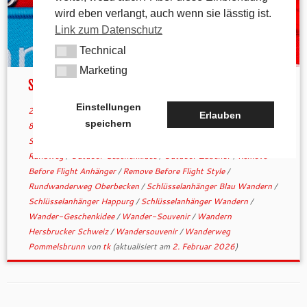
wird eben verlangt, auch wenn sie lässtig ist.
Link zum Datenschutz
Technical
Technical
Marketing
Marketing
Sie sind da!
Einstellungen
27. Januar 2026
in
Allgemein
verschlagwortet
1000hmr.de
/
Erlauben
speichern
800hmr Wanderweg
/
Bergsport Accessoire
/
Gewebter
Schlüsselanhänger
/
Happurger Stausee Tour
/
Höhenmeter
Rundweg
/
Outdoor Geschenkidee
/
Outdoor Zubehör
/
Remove
Before Flight Anhänger
/
Remove Before Flight Style
/
Rundwanderweg Oberbecken
/
Schlüsselanhänger Blau Wandern
/
Schlüsselanhänger Happurg
/
Schlüsselanhänger Wandern
/
Wander-Geschenkidee
/
Wander-Souvenir
/
Wandern
Hersbrucker Schweiz
/
Wandersouvenir
/
Wanderweg
Pommelsbrunn
von
tk
(aktualisiert am
2. Februar 2026
)