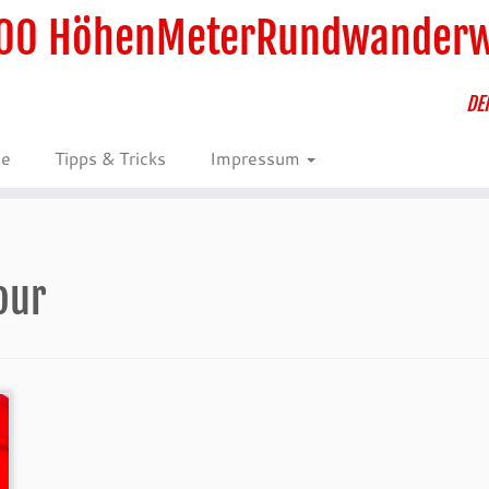
00 HöhenMeterRundwander
DE
ie
Tipps & Tricks
Impressum
our