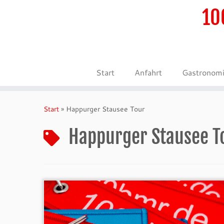
10
Start
Anfahrt
Gastronom
Zum
Inhalt
Start
»
Happurger Stausee Tour
springen
Happurger Stausee T