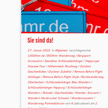
Sie sind da!
27. Januar 2026
in
Allgemein
verschlagwortet
1000hmr.de
/
800hmr Wanderweg
/
Bergsport
Accessoire
/
Gewebter Schlüsselanhänger
/
Happurger
Stausee Tour
/
Höhenmeter Rundweg
/
Outdoor
Geschenkidee
/
Outdoor Zubehör
/
Remove Before Flight
Anhänger
/
Remove Before Flight Style
/
Rundwanderweg
Oberbecken
/
Schlüsselanhänger Blau Wandern
/
Schlüsselanhänger Happurg
/
Schlüsselanhänger
Wandern
/
Wander-Geschenkidee
/
Wander-Souvenir
/
Wandern Hersbrucker Schweiz
/
Wandersouvenir
/
Wanderweg Pommelsbrunn
von
tk
(aktualisiert am
2.