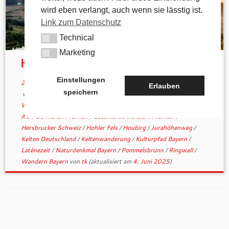
wird eben verlangt, auch wenn sie lässtig ist.
Link zum Datenschutz
Technical
Technical
Marketing
Marketing
Houbirg und Stausee
Einstellungen
2. September 2018
in
Allgemein
/
Geschichtliches
Erlauben
speichern
verschlagwortet
1000hmr
/
Altsteinzeit
/
Archäologische
Wanderung
/
Aussichtspunkt Pegnitztal
/
Bronzezeit
/
Fränkische
Alb
/
Germanen Franken
/
Geschichte wandern Franken
/
Hersbrucker Schweiz
/
Hohler Fels
/
Houbirg
/
Jurahöhenweg
/
Kelten Deutschland
/
Keltenwanderung
/
Kulturpfad Bayern
/
Latènezeit
/
Naturdenkmal Bayern
/
Pommelsbrunn
/
Ringwall
/
Wandern Bayern
von
tk
(aktualisiert am
4. Juni 2025
)