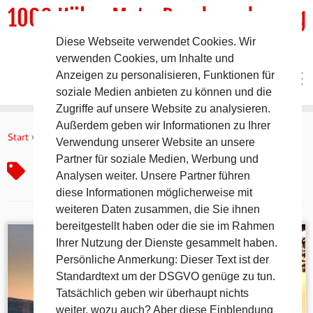
1000 HöhenMeterRundwanderweg
Diese Webseite verwendet Cookies. Wir
DER Rundwanderweg um Pommelsbrunn
verwenden Cookies, um Inhalte und
Anzeigen zu personalisieren, Funktionen für
soziale Medien anbieten zu können und die
Zugriffe auf unsere Website zu analysieren.
Zum
Außerdem geben wir Informationen zu Ihrer
Inhalt
Start
»
Naturdenkmal Bayern
Verwendung unserer Website an unsere
springen
Partner für soziale Medien, Werbung und
Naturdenkmal Bayern
Analysen weiter. Unsere Partner führen
diese Informationen möglicherweise mit
weiteren Daten zusammen, die Sie ihnen
bereitgestellt haben oder die sie im Rahmen
Ihrer Nutzung der Dienste gesammelt haben.
Persönliche Anmerkung: Dieser Text ist der
Standardtext um der DSGVO genüge zu tun.
Tatsächlich geben wir überhaupt nichts
weiter, wozu auch? Aber diese Einblendung