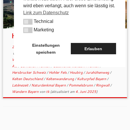
wird eben verlangt, auch wenn sie lässtig ist.
Link zum Datenschutz
Technical
Technical
Marketing
Marketing
Houbirg und Stausee
Einstellungen
2. September 2018
in
Allgemein
/
Geschichtliches
Erlauben
speichern
verschlagwortet
1000hmr
/
Altsteinzeit
/
Archäologische
Wanderung
/
Aussichtspunkt Pegnitztal
/
Bronzezeit
/
Fränkische
Alb
/
Germanen Franken
/
Geschichte wandern Franken
/
Hersbrucker Schweiz
/
Hohler Fels
/
Houbirg
/
Jurahöhenweg
/
Kelten Deutschland
/
Keltenwanderung
/
Kulturpfad Bayern
/
Latènezeit
/
Naturdenkmal Bayern
/
Pommelsbrunn
/
Ringwall
/
Wandern Bayern
von
tk
(aktualisiert am
4. Juni 2025
)