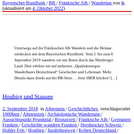
Bayerischer Rundfunk
/
BR
/
Fränkische Alb
/
Wandertag
von
tk
(aktualisiert am
4. Oktober 2022
)
Unterwegs auf der Fränkischen Alb Wandern und die Heimat
entdecken mit dem Bayerischen Rundfunk: Vom 2. bis zum 6.
September 2019 wandern wir mit Ihnen durch das Nürnberger
Land. Dort erleben wir auf mehreren „Qualitätswegen
Wanderbares Deutschland“ Geschichte und Lebensart. Mehr
Details dazu direkt auf der BR-Seite…. bitte HIER klicken! […]
Houbirg und Stausee
2. September 2018
in
Allgemein
/
Geschichtliches
verschlagwortet
1000hmr
/
Altsteinzeit
/
Archäologische Wanderung
/
Aussichtspunkt Pegnitztal
/
Bronzezeit
/
Fränkische Alb
/
Germanen
Franken
/
Geschichte wandern Franken
/
Hersbrucker Schweiz
/
Hohler Fels
/
Houbirg
/
Jurahöhenweg
/
Kelten Deutschland
/