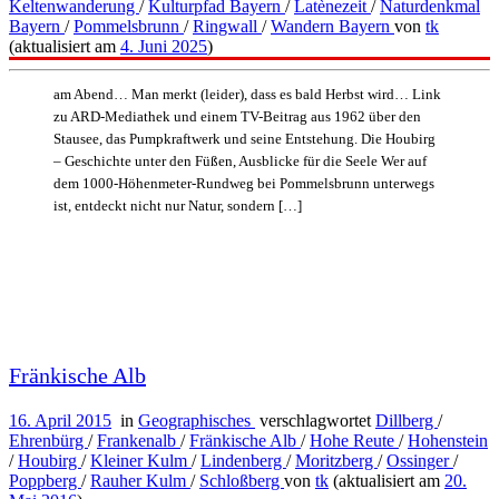
Keltenwanderung
/
Kulturpfad Bayern
/
Latènezeit
/
Naturdenkmal
Bayern
/
Pommelsbrunn
/
Ringwall
/
Wandern Bayern
von
tk
(aktualisiert am
4. Juni 2025
)
am Abend… Man merkt (leider), dass es bald Herbst wird… Link
zu ARD-Mediathek und einem TV-Beitrag aus 1962 über den
Stausee, das Pumpkraftwerk und seine Entstehung. Die Houbirg
– Geschichte unter den Füßen, Ausblicke für die Seele Wer auf
dem 1000-Höhenmeter-Rundweg bei Pommelsbrunn unterwegs
ist, entdeckt nicht nur Natur, sondern […]
Fränkische Alb
16. April 2015
in
Geographisches
verschlagwortet
Dillberg
/
Ehrenbürg
/
Frankenalb
/
Fränkische Alb
/
Hohe Reute
/
Hohenstein
/
Houbirg
/
Kleiner Kulm
/
Lindenberg
/
Moritzberg
/
Ossinger
/
Poppberg
/
Rauher Kulm
/
Schloßberg
von
tk
(aktualisiert am
20.