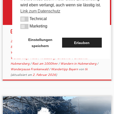
wird eben verlangt, auch wenn sie lässtig ist.
Link zum Datenschutz
Technical
Technical
Marketing
Marketing
Gastronomie: Abzweig nach Hubmersberg
Einstellungen
28. April 2025
in
Aktuelles
/
Gastronomie
verschlagwortet
Erlauben
speichern
Biergarten Franken
/
Biergartenwanderung
/
Einkehrmöglichkeit
Wanderer
/
fränkische Brotzeit
/
Gastronomie
/
Genuss am
Wanderweg
/
Hotel
/
Kreuzberg
/
Lindenhof
/
Lindenhof
Hubmersberg
/
Rast am 1000hmr
/
Wandern in Hubmersberg
/
Wanderpause Frankenwald
/
Wandertipp Bayern
von
tk
(aktualisiert am
2. Februar 2026
)