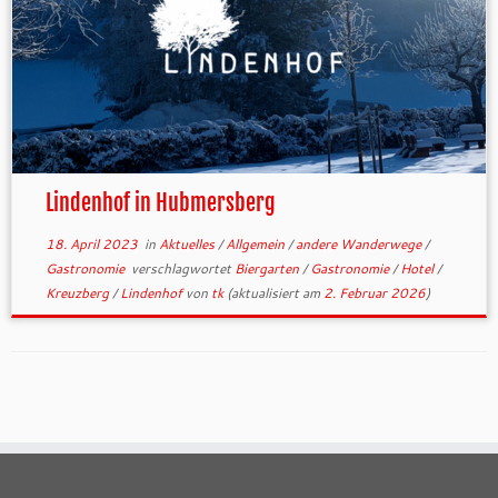
Lindenhof in Hubmersberg
18. April 2023
in
Aktuelles
/
Allgemein
/
andere Wanderwege
/
Gastronomie
verschlagwortet
Biergarten
/
Gastronomie
/
Hotel
/
Kreuzberg
/
Lindenhof
von
tk
(aktualisiert am
2. Februar 2026
)