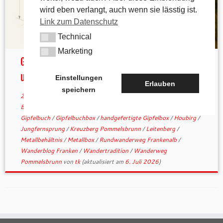
wird eben verlangt, auch wenn sie lässtig ist.
Link zum Datenschutz
Technical
Technical
Marketing
Marketing
Gipfelbuchboxen – Wer kann helfen und
unterstützen?
Einstellungen
Erlauben
speichern
28. Januar 2026
in
Aktuelles
verschlagwortet
1000hmr
/
Bergwandern mit Herz
/
DIY Metallbox
/
Ehrenamt Wanderhilfe
/
Gipfelbuch
/
Gipfelbuchbox
/
handgefertigte Gipfelbox
/
Houbirg
/
Jungfernsprung
/
Kreuzberg Pommelsbrunn
/
Leitenberg
/
Metallbehältnis
/
Metallbox
/
Rundwanderweg Frankenalb
/
Wanderblog Franken
/
Wandertradition
/
Wanderweg
Pommelsbrunn
von
tk
(aktualisiert am
6. Juli 2026
)