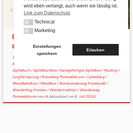
wird eben verlangt, auch wenn sie lässtig ist.
Link zum Datenschutz
Technical
Technical
Marketing
Marketing
Gipfelbuchboxen – Wer kann helfen und
unterstützen?
Einstellungen
Erlauben
speichern
28. Januar 2026
in
Aktuelles
verschlagwortet
1000hmr
/
Bergwandern mit Herz
/
DIY Metallbox
/
Ehrenamt Wanderhilfe
/
Gipfelbuch
/
Gipfelbuchbox
/
handgefertigte Gipfelbox
/
Houbirg
/
Jungfernsprung
/
Kreuzberg Pommelsbrunn
/
Leitenberg
/
Metallbehältnis
/
Metallbox
/
Rundwanderweg Frankenalb
/
Wanderblog Franken
/
Wandertradition
/
Wanderweg
Pommelsbrunn
von
tk
(aktualisiert am
6. Juli 2026
)