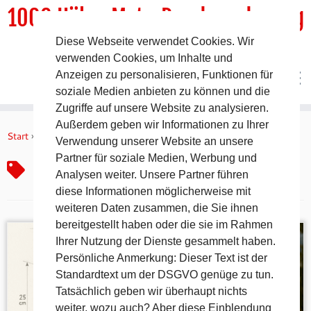
1000 HöhenMeterRundwanderweg
Diese Webseite verwendet Cookies. Wir
DER Rundwanderweg um Pommelsbrunn
verwenden Cookies, um Inhalte und
Anzeigen zu personalisieren, Funktionen für
soziale Medien anbieten zu können und die
Zugriffe auf unsere Website zu analysieren.
Zum
Außerdem geben wir Informationen zu Ihrer
Inhalt
Start
»
Wanderblog Franken
Verwendung unserer Website an unsere
springen
Partner für soziale Medien, Werbung und
Wanderblog Franken
Analysen weiter. Unsere Partner führen
diese Informationen möglicherweise mit
weiteren Daten zusammen, die Sie ihnen
bereitgestellt haben oder die sie im Rahmen
Ihrer Nutzung der Dienste gesammelt haben.
Persönliche Anmerkung: Dieser Text ist der
Standardtext um der DSGVO genüge zu tun.
Tatsächlich geben wir überhaupt nichts
weiter, wozu auch? Aber diese Einblendung