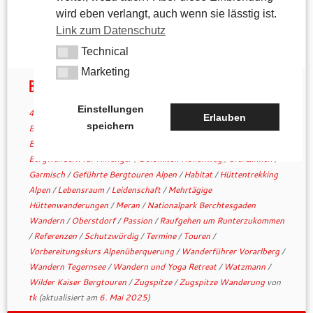
wird eben verlangt, auch wenn sie lässtig ist.
Link zum Datenschutz
Technical
Technical
Marketing
Marketing
Bergfacetten
Einstellungen
4. Mai 2025
in
Aktuelles
verschlagwortet
Alpenüberquerung
/
Erlauben
speichern
Berchtesgaden
/
Berge
/
Bergfacetten
/
Bergfacetten.de
/
Bergtouren ohne Gepäcktransport
/
Bergwanderführer UIMLA
/
Bergwandern für Anfänger
/
Dolomiten Höhenweg
/
drei Zinnen
/
Garmisch
/
Geführte Bergtouren Alpen
/
Habitat
/
Hüttentrekking
Alpen
/
Lebensraum
/
Leidenschaft
/
Mehrtägige
Hüttenwanderungen
/
Meran
/
Nationalpark Berchtesgaden
Wandern
/
Oberstdorf
/
Passion
/
Raufgehen um Runterzukommen
/
Referenzen
/
Schutzwürdig
/
Termine
/
Touren
/
Vorbereitungskurs Alpenüberquerung
/
Wanderführer Vorarlberg
/
Wandern Tegernsee
/
Wandern und Yoga Retreat
/
Watzmann
/
Wilder Kaiser Bergtouren
/
Zugspitze
/
Zugspitze Wanderung
von
tk
(aktualisiert am
6. Mai 2025
)