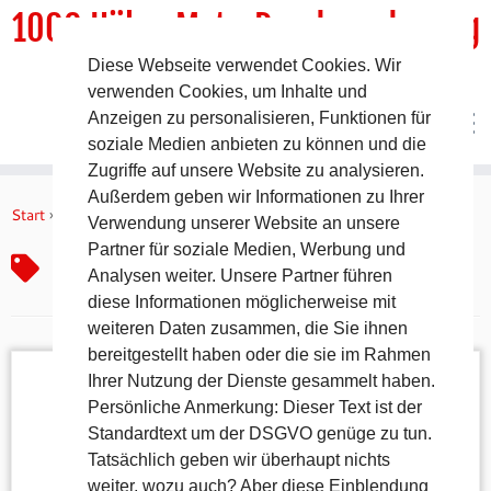
1000 HöhenMeterRundwanderweg
Diese Webseite verwendet Cookies. Wir
DER Rundwanderweg um Pommelsbrunn
verwenden Cookies, um Inhalte und
Anzeigen zu personalisieren, Funktionen für
soziale Medien anbieten zu können und die
Zugriffe auf unsere Website zu analysieren.
Zum
Außerdem geben wir Informationen zu Ihrer
Inhalt
Start
»
Raufgehen um Runterzukommen
Verwendung unserer Website an unsere
springen
Partner für soziale Medien, Werbung und
Raufgehen um Runterzukommen
Analysen weiter. Unsere Partner führen
diese Informationen möglicherweise mit
weiteren Daten zusammen, die Sie ihnen
bereitgestellt haben oder die sie im Rahmen
Ihrer Nutzung der Dienste gesammelt haben.
Persönliche Anmerkung: Dieser Text ist der
Standardtext um der DSGVO genüge zu tun.
Tatsächlich geben wir überhaupt nichts
weiter, wozu auch? Aber diese Einblendung