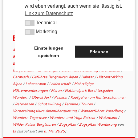
wird eben verlangt, auch wenn sie lässtig ist.
Link zum Datenschutz
Technical
Technical
Marketing
Marketing
Bergfacetten
Einstellungen
4. Mai 2025
in
Aktuelles
verschlagwortet
Alpenüberquerung
/
Erlauben
speichern
Berchtesgaden
/
Berge
/
Bergfacetten
/
Bergfacetten.de
/
Bergtouren ohne Gepäcktransport
/
Bergwanderführer UIMLA
/
Bergwandern für Anfänger
/
Dolomiten Höhenweg
/
drei Zinnen
/
Garmisch
/
Geführte Bergtouren Alpen
/
Habitat
/
Hüttentrekking
Alpen
/
Lebensraum
/
Leidenschaft
/
Mehrtägige
Hüttenwanderungen
/
Meran
/
Nationalpark Berchtesgaden
Wandern
/
Oberstdorf
/
Passion
/
Raufgehen um Runterzukommen
/
Referenzen
/
Schutzwürdig
/
Termine
/
Touren
/
Vorbereitungskurs Alpenüberquerung
/
Wanderführer Vorarlberg
/
Wandern Tegernsee
/
Wandern und Yoga Retreat
/
Watzmann
/
Wilder Kaiser Bergtouren
/
Zugspitze
/
Zugspitze Wanderung
von
tk
(aktualisiert am
6. Mai 2025
)