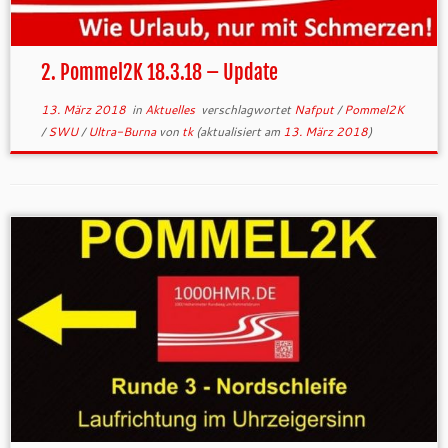
2. Pommel2K 18.3.18 – Update
13. März 2018
in
Aktuelles
verschlagwortet
Nafput
/
Pommel2K
/
SWU
/
Ultra-Burna
von
tk
(aktualisiert am
13. März 2018
)