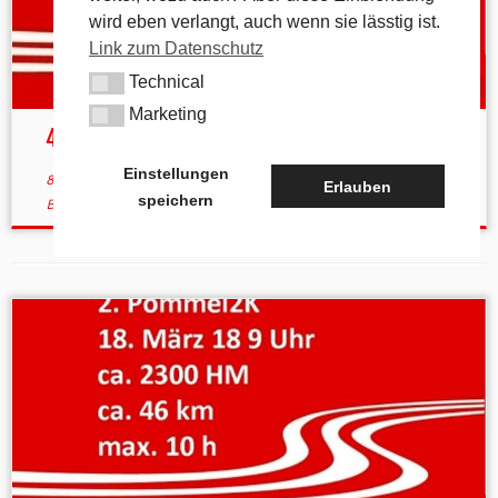
wird eben verlangt, auch wenn sie lässtig ist.
Link zum Datenschutz
Technical
Technical
Marketing
Marketing
4. Pommel2K am 1.3.2020
Einstellungen
8. Januar 2020
in
Aktuelles
verschlagwortet
Pommel2K
/
Ultra-
Erlauben
speichern
Burna
von
tk
(aktualisiert am
8. Januar 2020
)