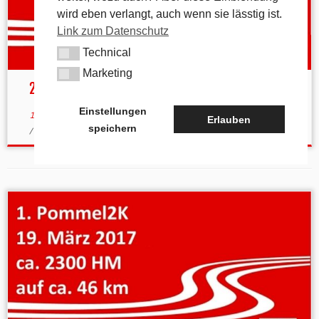
wird eben verlangt, auch wenn sie lässtig ist.
Link zum Datenschutz
Technical
Technical
Marketing
Marketing
2. Pommel2K 18.3.18 – Update
Einstellungen
13. März 2018
in
Aktuelles
verschlagwortet
Nafput
/
Pommel2K
Erlauben
speichern
/
SWU
/
Ultra-Burna
von
tk
(aktualisiert am
13. März 2018
)