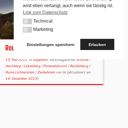
wird eben verlangt, auch wenn sie lässtig ist.
Link zum Datenschutz
Technical
Technical
Marketing
Marketing
Einstellungen speichern
Erlauben
RoutenImpressionen Mai 2012
13. Mai 2012
in
Allgemein
verschlagwortet
Arzlohe
/
Hochberg
/
Leitenberg
/
Pommelsbrunn
/
Reckenberg
/
Ruine Lichtenstein
/
Zankelstein
von
tk
(aktualisiert am
14. Dezember 2015
)