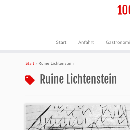
10
Start
Anfahrt
Gastronom
Zum
Inhalt
Start
»
Ruine Lichtenstein
springen
Ruine Lichtenstein