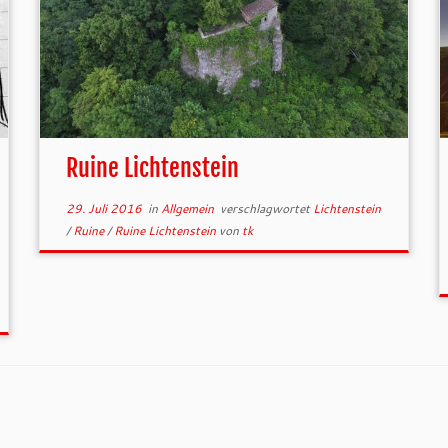
Ruine Lichtenstein
29. Juli 2016
in
Allgemein
verschlagwortet
Lichtenstein
/
Ruine
/
Ruine Lichtenstein
von
tk