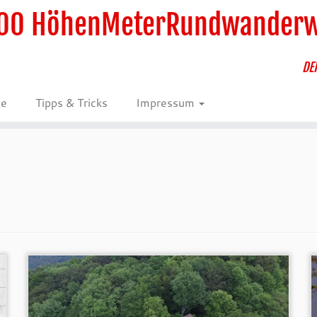
00 HöhenMeterRundwander
DE
ie
Tipps & Tricks
Impressum