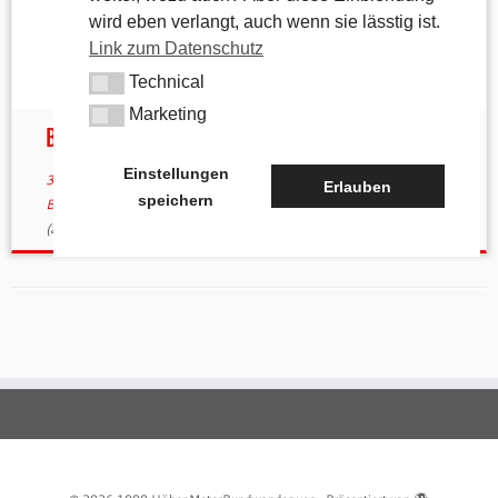
wird eben verlangt, auch wenn sie lässtig ist.
Link zum Datenschutz
Technical
Technical
Marketing
Marketing
BR-Wandertag im Nürnberger Land
Einstellungen
30. August 2019
in
800hmr
/
Aktuelles
verschlagwortet
Erlauben
speichern
Bayerischer Rundfunk
/
BR
/
Fränkische Alb
/
Wandertag
von
tk
(aktualisiert am
4. Oktober 2022
)