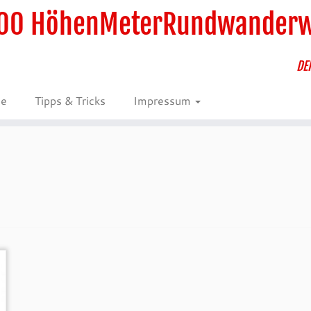
00 HöhenMeterRundwander
DE
ie
Tipps & Tricks
Impressum