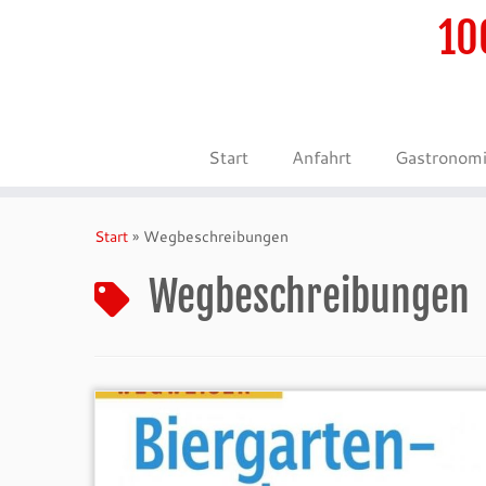
10
Start
Anfahrt
Gastronom
Zum
Inhalt
Start
»
Wegbeschreibungen
springen
Wegbeschreibungen