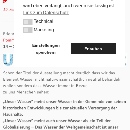
wird eben verlangt, auch wenn sie lässtig ist.
15. Juni 2018
in
Aktuelles
von
tk
(aktualisiert am
5. Juli 2018
)
Link zum Datenschutz
Technical
Technical
Marketing
Marketing
Erleben Sie „Unser Wasser“ im
Naturkundlichen Heimatmuseum
Pommelsbrunn
–
17. Juni – 2. Dezember 2018 jeweils sonntags
Einstellungen
14 – 17 Uhr
Erlauben
speichern
Schon der Titel der Ausstellung macht deutlich dass wir das
Element Wasser nicht naturwissenschaftlich neutral behandeln
wollen sondern dass Wasser immer in Bezug
zu uns Menschen sehen:
„Unser Wasser“ meint unser Wasser in der Gemeinde von seinen
historischen Entwicklungen bis zur aktuellen Versorgung der
Haushalte.
„Unser Wasser“ meint auch unser Wasser als ein Teil der
Globalisierung – Das Wasser der Weltgemeinschaft ist unser