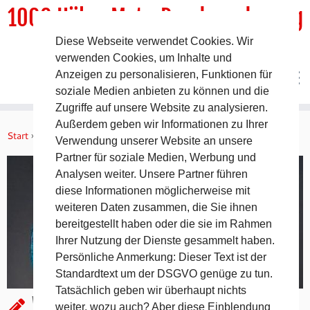
1000 HöhenMeterRundwanderweg
Diese Webseite verwendet Cookies. Wir
DER Rundwanderweg um Pommelsbrunn
verwenden Cookies, um Inhalte und
Anzeigen zu personalisieren, Funktionen für
soziale Medien anbieten zu können und die
Zugriffe auf unsere Website zu analysieren.
Zum
Außerdem geben wir Informationen zu Ihrer
Inhalt
Start
»
Aktuelles
»
Wasser – Sonderausstellung
Verwendung unserer Website an unsere
springen
Partner für soziale Medien, Werbung und
Analysen weiter. Unsere Partner führen
diese Informationen möglicherweise mit
weiteren Daten zusammen, die Sie ihnen
bereitgestellt haben oder die sie im Rahmen
Ihrer Nutzung der Dienste gesammelt haben.
Persönliche Anmerkung: Dieser Text ist der
Standardtext um der DSGVO genüge zu tun.
Tatsächlich geben wir überhaupt nichts
Wasser – Sonderausstellung
weiter, wozu auch? Aber diese Einblendung