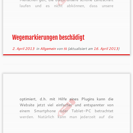
laufen und es nicht abkönnen, dass unsere
Wegemarkierungszeichen des 1000hmr.de mit
einem QR-Code versehen sind. Ich habe mehr als
ein Duzend Markierungen auf der „Nordkette“
gesehen, die mit Präzision und […]
Wegemarkierungen beschädigt
2. April 2013
in
Allgemein
von
tk
(aktualisiert am
16. April 2013
)
optimiert, d.h. mit Hilfe eines Plugins kann die
Website jetzt viel einfacher und entspannter von
einem Smartphone oder Tablet-PC betrachtet
werden. Natürlich kann man jederzeit auf die
Vollansicht umschalten – siehe dazu immer am
unteren Endes des Screens den entsprechenden