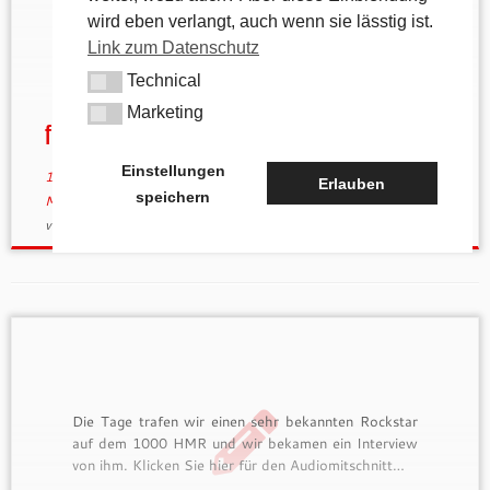
Tragepassagen durch?
wird eben verlangt, auch wenn sie lässtig ist.
Link zum Datenschutz
Technical
Technical
Marketing
Marketing
fitte Mountainbiker gesucht
Einstellungen
12. August 2013
in
Aktuelles
verschlagwortet
Downhiller
/
Erlauben
speichern
Moutainbike
/
Per Mountainbike auf dem 1000hmr.de
/
Uphiller
von
tk
(aktualisiert am
28. Oktober 2013
)
Die Tage trafen wir einen sehr bekannten Rockstar
auf dem 1000 HMR und wir bekamen ein Interview
von ihm. Klicken Sie hier für den Audiomitschnitt…