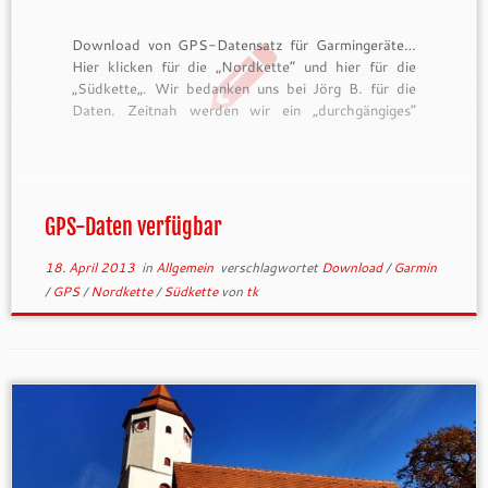
Download von GPS-Datensatz für Garmingeräte…
Hier klicken für die „Nordkette“ und hier für die
„Südkette„. Wir bedanken uns bei Jörg B. für die
Daten. Zeitnah werden wir ein „durchgängiges“
Profil anlegen und hier zur Verfügung stellen.
GPS-Daten verfügbar
18. April 2013
in
Allgemein
verschlagwortet
Download
/
Garmin
/
GPS
/
Nordkette
/
Südkette
von
tk