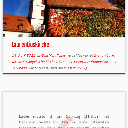
Laurentiuskirche
14. April 2013
in
Geschichtliches
verschlagwortet
Evang.-Luth.
Kirche
/
evangelische Kirche
/
Kirche
/
Laurentius
/
Pommelsbrunn
/
Wikipedia
von
tk
(aktualisiert am
8. März 2021
)
Leider musste ich am Sonntag (31.3.13) mit
Bedauern feststellen, dass es doch tatsächlich
Menschen gibt, die durch unsere schöne Landschaft