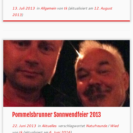
13. Juli 2013
in
Allgemein
von
tk
(aktualisiert am
12. August
2013
)
Pommelsbrunner Sonnwendfeier 2013
22. Juni 2013
in
Aktuelles
verschlagwortet
Natufreunde
/
Wied
von
tk
(aktualisiert am
6. Juni 2016
)