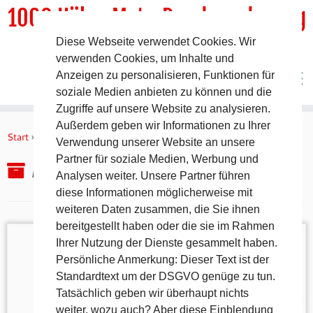
1000 HöhenMeterRundwanderweg
Diese Webseite verwendet Cookies. Wir
DER Rundwanderweg um Pommelsbrunn
verwenden Cookies, um Inhalte und
Anzeigen zu personalisieren, Funktionen für
soziale Medien anbieten zu können und die
Zugriffe auf unsere Website zu analysieren.
Zum
Außerdem geben wir Informationen zu Ihrer
Inhalt
Start
»
2013
Verwendung unserer Website an unsere
springen
Partner für soziale Medien, Werbung und
Archiv des Jahres:
2013
Analysen weiter. Unsere Partner führen
diese Informationen möglicherweise mit
weiteren Daten zusammen, die Sie ihnen
bereitgestellt haben oder die sie im Rahmen
Ihrer Nutzung der Dienste gesammelt haben.
Persönliche Anmerkung: Dieser Text ist der
Standardtext um der DSGVO genüge zu tun.
Wer traut sich den 1000 Höhenmeterweg mit dem
Tatsächlich geben wir überhaupt nichts
MTB zu fahren? Wer hält einige Schiebe- und
weiter, wozu auch? Aber diese Einblendung