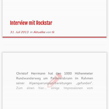
Interview mit Rockstar
31. Juli 2013
in
Aktuelles
von
tk
Christof Herrmann hat den 1000 Höhenmeter
Rundwanderweg um Pommelsbrunn im Rahmen
seiner Alpenquerungsvorbereitungen „gefunden“.
Zum einen hier… einige Impressionen vom
Wochenende 20./21. Juli, einmal komplett als
Training durchgelaufen und allgemein ein Link auf
seine Seite für Interessierte zum Thema
Minimalismus und Nachhaltigkeit im Alltag und auf