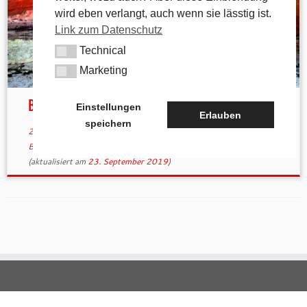
wird eben verlangt, auch wenn sie lässtig ist.
Link zum Datenschutz
Technical
Technical
Marketing
Marketing
Backofenfest in Arzlohe
Einstellungen
Erlauben
speichern
22. September 2019
in
Aktuelles
verschlagwortet
Arzlohe
/
Backofenfest 2019
/
Brotkuchen
/
Zwiebelkuchen
von
tk
(aktualisiert am
23. September 2019
)