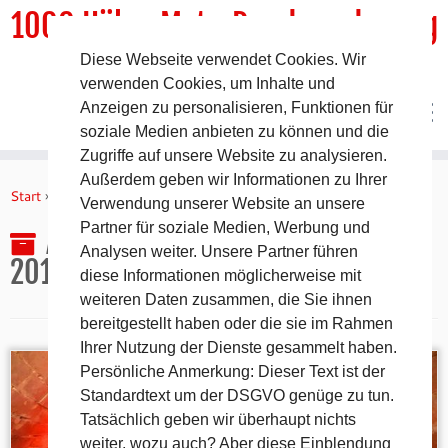
1000 HöhenMeterRundwanderweg
Diese Webseite verwendet Cookies. Wir
DER Rundwanderweg um Pommelsbrunn
verwenden Cookies, um Inhalte und
Anzeigen zu personalisieren, Funktionen für
soziale Medien anbieten zu können und die
Zugriffe auf unsere Website zu analysieren.
Zum
Außerdem geben wir Informationen zu Ihrer
Inhalt
Start
»
2019
»
September
»
22.
Verwendung unserer Website an unsere
springen
Partner für soziale Medien, Werbung und
Archiv für den Tag:
22. September
Analysen weiter. Unsere Partner führen
2019
diese Informationen möglicherweise mit
weiteren Daten zusammen, die Sie ihnen
bereitgestellt haben oder die sie im Rahmen
Ihrer Nutzung der Dienste gesammelt haben.
Persönliche Anmerkung: Dieser Text ist der
Standardtext um der DSGVO genüge zu tun.
Tatsächlich geben wir überhaupt nichts
weiter, wozu auch? Aber diese Einblendung