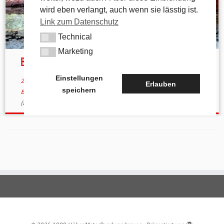
wird eben verlangt, auch wenn sie lässtig ist.
Link zum Datenschutz
Technical
Technical
Marketing
Marketing
Backofenfest in Arzlohe
Einstellungen
22. September 2019
in
Aktuelles
verschlagwortet
Arzlohe
/
Erlauben
speichern
Backofenfest 2019
/
Brotkuchen
/
Zwiebelkuchen
von
tk
(aktualisiert am
23. September 2019
)