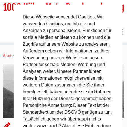
1000 HöhenMeterRundwanderweg
Diese Webseite verwendet Cookies. Wir
DER Rundwanderweg um Pommelsbrunn
verwenden Cookies, um Inhalte und
Anzeigen zu personalisieren, Funktionen für
soziale Medien anbieten zu können und die
Zugriffe auf unsere Website zu analysieren.
Zum
Außerdem geben wir Informationen zu Ihrer
Inhalt
Start
»
Aktuelles
»
Mühlkoppe
Verwendung unserer Website an unsere
springen
Partner für soziale Medien, Werbung und
Analysen weiter. Unsere Partner führen
diese Informationen möglicherweise mit
weiteren Daten zusammen, die Sie ihnen
bereitgestellt haben oder die sie im Rahmen
Ihrer Nutzung der Dienste gesammelt haben.
Persönliche Anmerkung: Dieser Text ist der
Standardtext um der DSGVO genüge zu tun.
Tatsächlich geben wir überhaupt nichts
Mühlkoppe
weiter, wozu auch? Aber diese Einblendung