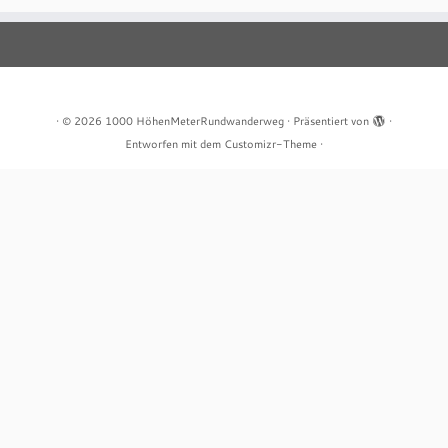
·
© 2026
1000 HöhenMeterRundwanderweg
·
Präsentiert von
·
Entworfen mit dem
Customizr-Theme
·