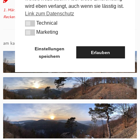
wird eben verlangt, auch wenn sie lässtig ist.
1. März 2018
in
Aktuelles
verschlagwortet
Arzlohe
/
Mühlkoppe
/
Link zum Datenschutz
Reckenberg
von
tk
(aktualisiert am
15. März 2018
)
Technical
Technical
Marketing
Marketing
am kalten 1. März am späten Nachmittag…
Einstellungen
Erlauben
speichern