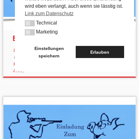
wird eben verlangt, auch wenn sie lässtig ist.
Link zum Datenschutz
Technical
Technical
Marketing
Marketing
Bilder vom Heuchlinger Saukopfessen 2023
Einstellungen
19. September 2023
in
Aktuelles
/
Allgemein
/
Gastronomie
Erlauben
speichern
verschlagwortet
Appel
/
Heuchling
/
Neutras
/
Saukopfessen
/
Schützenverein
/
Silberdistel
von
tk
(aktualisiert am
5. Oktober
2023
)