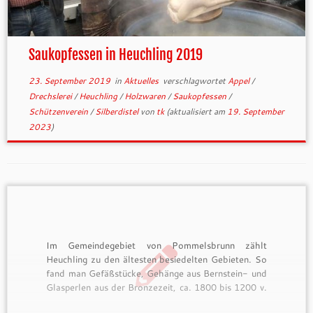
Saukopfessen in Heuchling 2019
23. September 2019
in
Aktuelles
verschlagwortet
Appel
/
Drechslerei
/
Heuchling
/
Holzwaren
/
Saukopfessen
/
Schützenverein
/
Silberdistel
von
tk
(aktualisiert am
19. September
2023
)
Im Gemeindegebiet von Pommelsbrunn zählt
Heuchling zu den ältesten besiedelten Gebieten. So
fand man Gefäßstücke, Gehänge aus Bernstein- und
Glasperlen aus der Bronzezeit, ca. 1800 bis 1200 v.
Chr., in der Nahe gelegenen Fischerhöhle. Somit ist