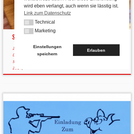
wird eben verlangt, auch wenn sie lässtig ist.
Link zum Datenschutz
Technical
Technical
Marketing
Marketing
Saukopfessen 2024
Einstellungen
25. September 2024
in
Aktuelles
/
Gastronomie
verschlagwortet
Erlauben
speichern
Drechslerei Appel
/
Erwin Appel
/
Heuchling
/
Saukopfessen
/
Schützenverein Silberdistel
von
tk
(aktualisiert am
25. September
2024
)