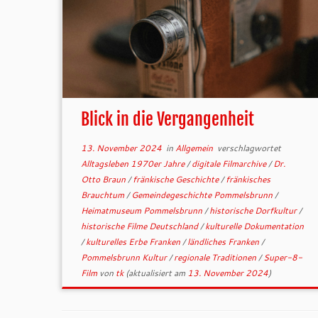
Blick in die Vergangenheit
13. November 2024
in
Allgemein
verschlagwortet
Alltagsleben 1970er Jahre
/
digitale Filmarchive
/
Dr.
Otto Braun
/
fränkische Geschichte
/
fränkisches
Brauchtum
/
Gemeindegeschichte Pommelsbrunn
/
Heimatmuseum Pommelsbrunn
/
historische Dorfkultur
/
historische Filme Deutschland
/
kulturelle Dokumentation
/
kulturelles Erbe Franken
/
ländliches Franken
/
Pommelsbrunn Kultur
/
regionale Traditionen
/
Super-8-
Film
von
tk
(aktualisiert am
13. November 2024
)