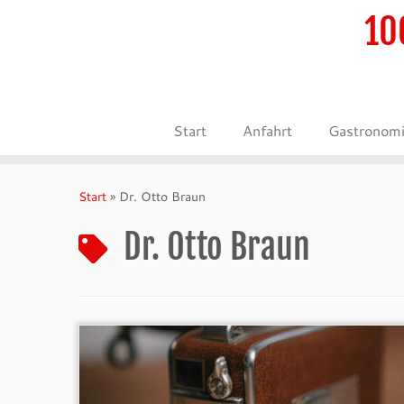
10
Start
Anfahrt
Gastronom
Zum
Inhalt
Start
»
Dr. Otto Braun
springen
Dr. Otto Braun