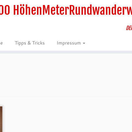
00 HöhenMeterRundwander
DE
ie
Tipps & Tricks
Impressum