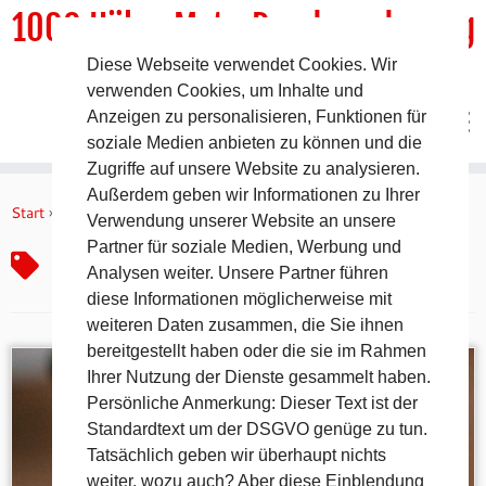
1000 HöhenMeterRundwanderweg
Diese Webseite verwendet Cookies. Wir
DER Rundwanderweg um Pommelsbrunn
verwenden Cookies, um Inhalte und
Anzeigen zu personalisieren, Funktionen für
soziale Medien anbieten zu können und die
Zugriffe auf unsere Website zu analysieren.
Zum
Außerdem geben wir Informationen zu Ihrer
Inhalt
Start
»
historische Filme Deutschland
Verwendung unserer Website an unsere
springen
Partner für soziale Medien, Werbung und
historische Filme Deutschland
Analysen weiter. Unsere Partner führen
diese Informationen möglicherweise mit
weiteren Daten zusammen, die Sie ihnen
bereitgestellt haben oder die sie im Rahmen
Ihrer Nutzung der Dienste gesammelt haben.
Persönliche Anmerkung: Dieser Text ist der
Standardtext um der DSGVO genüge zu tun.
Tatsächlich geben wir überhaupt nichts
weiter, wozu auch? Aber diese Einblendung