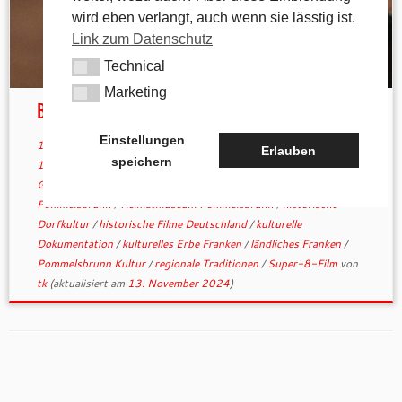
wird eben verlangt, auch wenn sie lässtig ist.
Link zum Datenschutz
Technical
Technical
Marketing
Marketing
Blick in die Vergangenheit
Einstellungen
13. November 2024
in
Allgemein
verschlagwortet
Alltagsleben
Erlauben
speichern
1970er Jahre
/
digitale Filmarchive
/
Dr. Otto Braun
/
fränkische
Geschichte
/
fränkisches Brauchtum
/
Gemeindegeschichte
Pommelsbrunn
/
Heimatmuseum Pommelsbrunn
/
historische
Dorfkultur
/
historische Filme Deutschland
/
kulturelle
Dokumentation
/
kulturelles Erbe Franken
/
ländliches Franken
/
Pommelsbrunn Kultur
/
regionale Traditionen
/
Super-8-Film
von
tk
(aktualisiert am
13. November 2024
)