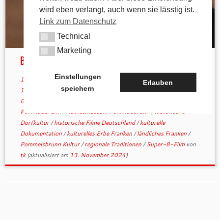
wird eben verlangt, auch wenn sie lässtig ist.
Link zum Datenschutz
Technical
Technical
Marketing
Marketing
Blick in die Vergangenheit
Einstellungen
13. November 2024
in
Allgemein
verschlagwortet
Alltagsleben
Erlauben
speichern
1970er Jahre
/
digitale Filmarchive
/
Dr. Otto Braun
/
fränkische
Geschichte
/
fränkisches Brauchtum
/
Gemeindegeschichte
Pommelsbrunn
/
Heimatmuseum Pommelsbrunn
/
historische
Dorfkultur
/
historische Filme Deutschland
/
kulturelle
Dokumentation
/
kulturelles Erbe Franken
/
ländliches Franken
/
Pommelsbrunn Kultur
/
regionale Traditionen
/
Super-8-Film
von
tk
(aktualisiert am
13. November 2024
)