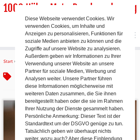
1000 HöhenMeterRundwanderweg
Diese Webseite verwendet Cookies. Wir
DER Rundwanderweg um Pommelsbrunn
verwenden Cookies, um Inhalte und
Anzeigen zu personalisieren, Funktionen für
soziale Medien anbieten zu können und die
Zugriffe auf unsere Website zu analysieren.
Zum
Außerdem geben wir Informationen zu Ihrer
Inhalt
Start
»
Heimatmuseum Pommelsbrunn
Verwendung unserer Website an unsere
springen
Partner für soziale Medien, Werbung und
Heimatmuseum Pommelsbrunn
Analysen weiter. Unsere Partner führen
diese Informationen möglicherweise mit
weiteren Daten zusammen, die Sie ihnen
bereitgestellt haben oder die sie im Rahmen
Ihrer Nutzung der Dienste gesammelt haben.
Persönliche Anmerkung: Dieser Text ist der
Standardtext um der DSGVO genüge zu tun.
Tatsächlich geben wir überhaupt nichts
weiter, wozu auch? Aber diese Einblendung