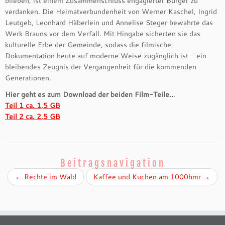
blieben, ist einem Zusammenschluss engagierter Bürger zu
verdanken. Die Heimatverbundenheit von Werner Kaschel, Ingrid
Leutgeb, Leonhard Häberlein und Annelise Steger bewahrte das
Werk Brauns vor dem Verfall. Mit Hingabe sicherten sie das
kulturelle Erbe der Gemeinde, sodass die filmische
Dokumentation heute auf moderne Weise zugänglich ist – ein
bleibendes Zeugnis der Vergangenheit für die kommenden
Generationen.
Hier geht es zum Download der beiden Film-Teile..
.
Teil 1 ca. 1,5 GB
Teil 2 ca. 2,5 GB
Beitragsnavigation
←
Rechte im Wald
Kaffee und Kuchen am 1000hmr
→