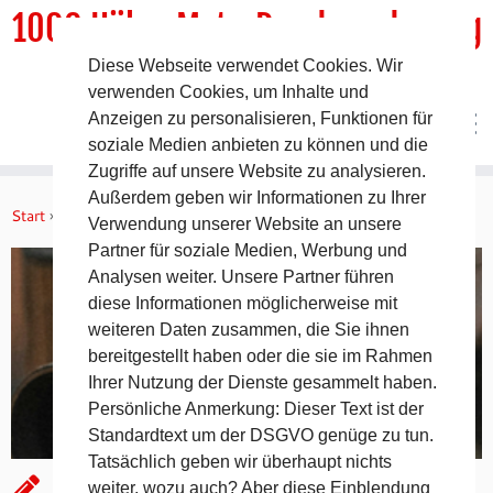
1000 HöhenMeterRundwanderweg
Diese Webseite verwendet Cookies. Wir
DER Rundwanderweg um Pommelsbrunn
verwenden Cookies, um Inhalte und
Anzeigen zu personalisieren, Funktionen für
soziale Medien anbieten zu können und die
Zugriffe auf unsere Website zu analysieren.
Zum
Außerdem geben wir Informationen zu Ihrer
Inhalt
Start
»
Allgemein
»
Blick in die Vergangenheit
Verwendung unserer Website an unsere
springen
Partner für soziale Medien, Werbung und
Analysen weiter. Unsere Partner führen
diese Informationen möglicherweise mit
weiteren Daten zusammen, die Sie ihnen
bereitgestellt haben oder die sie im Rahmen
Ihrer Nutzung der Dienste gesammelt haben.
Persönliche Anmerkung: Dieser Text ist der
Standardtext um der DSGVO genüge zu tun.
Tatsächlich geben wir überhaupt nichts
Blick in die Vergangenheit
weiter, wozu auch? Aber diese Einblendung