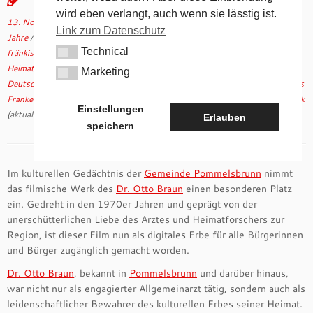
wird eben verlangt, auch wenn sie lässtig ist.
13. November 2024
in
Allgemein
verschlagwortet
Alltagsleben 1970er
Link zum Datenschutz
Jahre
/
digitale Filmarchive
/
Dr. Otto Braun
/
fränkische Geschichte
/
Technical
fränkisches Brauchtum
/
Gemeindegeschichte Pommelsbrunn
/
Technical
Heimatmuseum Pommelsbrunn
/
historische Dorfkultur
/
historische Filme
Marketing
Marketing
Deutschland
/
kulturelle Dokumentation
/
kulturelles Erbe Franken
/
ländliches
Franken
/
Pommelsbrunn Kultur
/
regionale Traditionen
/
Super-8-Film
von
tk
Einstellungen
(aktualisiert am
13. November 2024
)
Erlauben
speichern
Im kulturellen Gedächtnis der
Gemeinde Pommelsbrunn
nimmt
das filmische Werk des
Dr. Otto Braun
einen besonderen Platz
ein. Gedreht in den 1970er Jahren und geprägt von der
unerschütterlichen Liebe des Arztes und Heimatforschers zur
Region, ist dieser Film nun als digitales Erbe für alle Bürgerinnen
und Bürger zugänglich gemacht worden.
Dr. Otto Braun
, bekannt in
Pommelsbrunn
und darüber hinaus,
war nicht nur als engagierter Allgemeinarzt tätig, sondern auch als
leidenschaftlicher Bewahrer des kulturellen Erbes seiner Heimat.