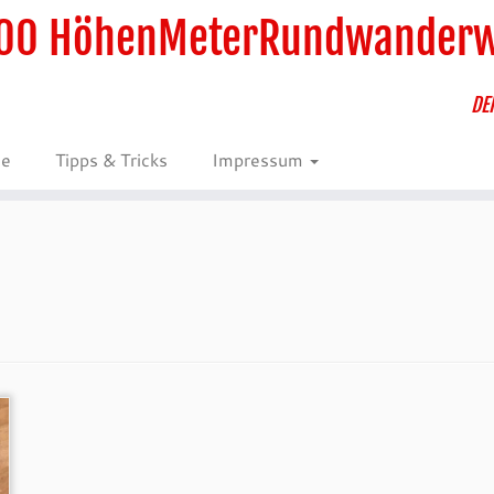
00 HöhenMeterRundwander
DE
ie
Tipps & Tricks
Impressum