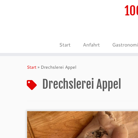
10
Start
Anfahrt
Gastronom
Zum
Inhalt
Start
»
Drechslerei Appel
springen
Drechslerei Appel