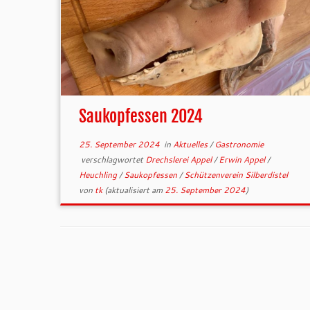
Saukopfessen 2024
25. September 2024
in
Aktuelles
/
Gastronomie
verschlagwortet
Drechslerei Appel
/
Erwin Appel
/
Heuchling
/
Saukopfessen
/
Schützenverein Silberdistel
von
tk
(aktualisiert am
25. September 2024
)