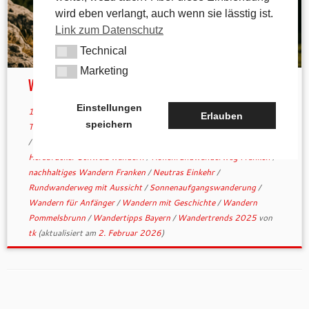
wird eben verlangt, auch wenn sie lässtig ist.
Link zum Datenschutz
Technical
Technical
Marketing
Marketing
Wanderboom 2025
Einstellungen
15. Mai 2025
in
Aktuelles
/
Allgemein
/
Gastronomie
/
Tipps &
Erlauben
speichern
Tricks
verschlagwortet
1000hmr
/
Erlebniswandern Deutschland
/
Fränkische Schweiz Tour
/
Genusswandern mit Einkehr
/
Hersbrucker Schweiz wandern
/
Höhenrundwanderweg Franken
/
nachhaltiges Wandern Franken
/
Neutras Einkehr
/
Rundwanderweg mit Aussicht
/
Sonnenaufgangswanderung
/
Wandern für Anfänger
/
Wandern mit Geschichte
/
Wandern
Pommelsbrunn
/
Wandertipps Bayern
/
Wandertrends 2025
von
tk
(aktualisiert am
2. Februar 2026
)