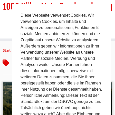
1000 HöhenMeterRundwanderweg
Diese Webseite verwendet Cookies. Wir
DER Rundwanderweg um Pommelsbrunn
verwenden Cookies, um Inhalte und
Anzeigen zu personalisieren, Funktionen für
soziale Medien anbieten zu können und die
Zugriffe auf unsere Website zu analysieren.
Zum
Außerdem geben wir Informationen zu Ihrer
Inhalt
Start
»
Genusswandern mit Einkehr
Verwendung unserer Website an unsere
springen
Partner für soziale Medien, Werbung und
Genusswandern mit Einkehr
Analysen weiter. Unsere Partner führen
diese Informationen möglicherweise mit
weiteren Daten zusammen, die Sie ihnen
bereitgestellt haben oder die sie im Rahmen
Ihrer Nutzung der Dienste gesammelt haben.
Persönliche Anmerkung: Dieser Text ist der
Standardtext um der DSGVO genüge zu tun.
Tatsächlich geben wir überhaupt nichts
weiter, wozu auch? Aber diese Einblendung