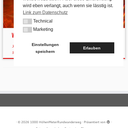
wird eben verlangt, auch wenn sie lässtig ist.
Link zum Datenschutz
Technical
Technical
Marketing
Marketing
Wintersonnenuntergang
Einstellungen
30. Dezember 2016
in
Aktuelles
verschlagwortet
Reckenberg
/
Erlauben
speichern
Sonnenuntergang
/
Wintersonnenuntergang
/
Zankelstein
von
tk
·
© 2026
1000 HöhenMeterRundwanderweg
·
Präsentiert von
·