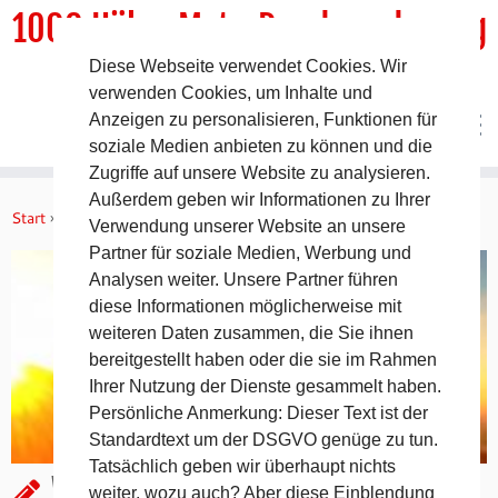
1000 HöhenMeterRundwanderweg
Diese Webseite verwendet Cookies. Wir
DER Rundwanderweg um Pommelsbrunn
verwenden Cookies, um Inhalte und
Anzeigen zu personalisieren, Funktionen für
soziale Medien anbieten zu können und die
Zugriffe auf unsere Website zu analysieren.
Zum
Außerdem geben wir Informationen zu Ihrer
Inhalt
Start
»
Aktuelles
»
Wintersonnenuntergang
Verwendung unserer Website an unsere
springen
Partner für soziale Medien, Werbung und
Analysen weiter. Unsere Partner führen
diese Informationen möglicherweise mit
weiteren Daten zusammen, die Sie ihnen
bereitgestellt haben oder die sie im Rahmen
Ihrer Nutzung der Dienste gesammelt haben.
Persönliche Anmerkung: Dieser Text ist der
Standardtext um der DSGVO genüge zu tun.
Tatsächlich geben wir überhaupt nichts
Wintersonnenuntergang
weiter, wozu auch? Aber diese Einblendung